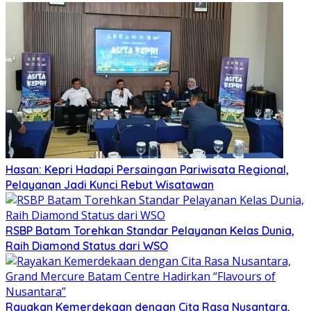
Hasan: Kepri Hadapi Persaingan Pariwisata Regional,
Pelayanan Jadi Kunci Rebut Wisatawan
RSBP Batam Torehkan Standar Pelayanan Kelas Dunia,
Raih Diamond Status dari WSO
Rayakan Kemerdekaan dengan Cita Rasa Nusantara,