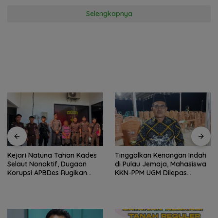
Selengkapnya
Tinggalkan Kenangan Indah
Gelombang Mundur dari PWI
di Pulau Jemaja, Mahasiswa
Kepri Berlanjut, Socrates
KKN-PPM UGM Dilepas
Ketua Pertama Periode
dengan Penuh Kehangatan
2004–2008 Ikut Tinggalkan
oleh Kades Bukit Padi
Organisasi