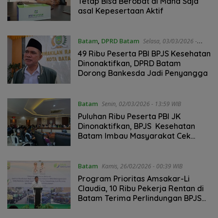
Tetap Bisa Berobat di Mana Saja
asal Kepesertaan Aktif
Batam
,
DPRD Batam
Selasa, 03/03/2026 -
11:53 WIB
49 Ribu Peserta PBI BPJS Kesehatan
Dinonaktifkan, DPRD Batam
Dorong Bankesda Jadi Penyangga
Batam
Senin, 02/03/2026 - 13:59 WIB
Puluhan Ribu Peserta PBI JK
Dinonaktifkan, BPJS Kesehatan
Batam Imbau Masyarakat Cek
Status Kepesertaan
Batam
Kamis, 26/02/2026 - 00:39 WIB
Program Prioritas Amsakar-Li
Claudia, 10 Ribu Pekerja Rentan di
Batam Terima Perlindungan BPJS
Ketenagakerjaan Tahun 2026