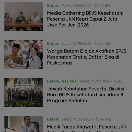
Batam
Kamis, 18/06/2026 - 16:45 WIB
Media Gathering BPJS Kesehatan:
Peserta JKN Kepri Capai 2 Juta
Jiwa Per Juni 2026
Batam
Sabtu, 13/06/2026 - 15:45 WIB
Warga Batam Diajak Aktifkan BPJS
Kesehatan Gratis, Daftar Bisa di
Puskesmas
Batam
,
Nasional
Kamis, 16/04/2026 - 13:45
WIB
Jawab Kebutuhan Peserta, Direksi
Baru BPJS Kesehatan Luncurkan 8
Program Andalan
Batam
Selasa, 10/03/2026 - 12:49 WIB
Mudik Tanpa Khawatir, Peserta JKN