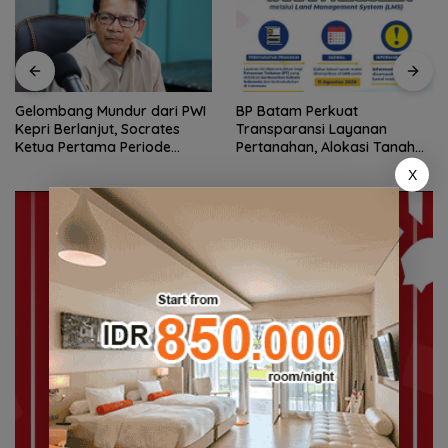
BP Batam Perkuat
Stop Penyelidikan, Polsek
Transparansi Layanan
Lubuk Baja Tegaskan Kasus
Pertanahan, Alokasi Tanah
Anak Murni Masalah Hak
Reguler Segera Hadir Melalui
Asuh
X
LMS