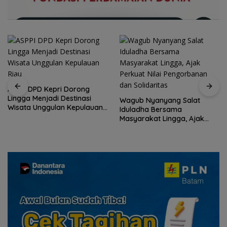
Wagub Nyanyang Salat
Peringati HPN 2026,
Iduladha Bersama
Komunitas Jurnalis Kepri
Masyarakat Lingga, Ajak
Gelar Syukuran hingga
Perkuat Nilai Pengorbanan
Ziarah Makam Tokoh Pers
dan Solidaritas