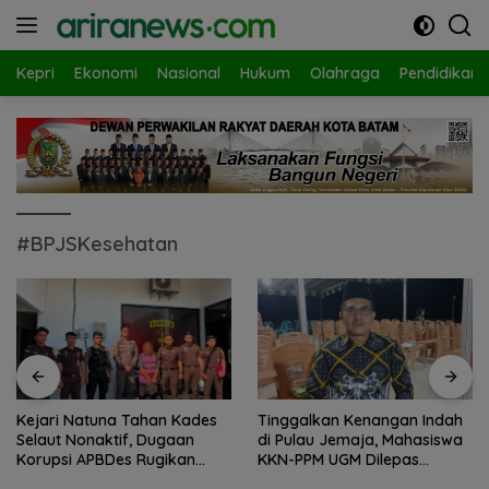
Langsung
ke
konten
Kepri
Ekonomi
Nasional
Hukum
Olahraga
Pendidikan
#BPJSKesehatan
Tinggalkan Kenangan Indah
Gelombang Mundur dari PWI
di Pulau Jemaja, Mahasiswa
Kepri Berlanjut, Socrates
KKN-PPM UGM Dilepas
Ketua Pertama Periode
dengan Penuh Kehangatan
2004–2008 Ikut Tinggalkan