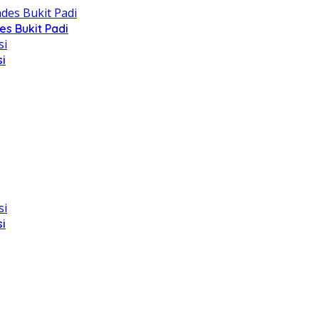
s Bukit Padi
i
i