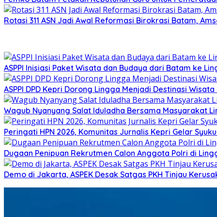
Rotasi 311 ASN Jadi Awal Reformasi Birokrasi Batam, Ams
ASPPI Inisiasi Paket Wisata dan Budaya dari Batam ke Li
ASPPI DPD Kepri Dorong Lingga Menjadi Destinasi Wisat
Wagub Nyanyang Salat Iduladha Bersama Masyarakat Ling
Peringati HPN 2026, Komunitas Jurnalis Kepri Gelar Syu
Dugaan Penipuan Rekrutmen Calon Anggota Polri di Ling
Demo di Jakarta, ASPEK Desak Satgas PKH Tinjau Kerusa