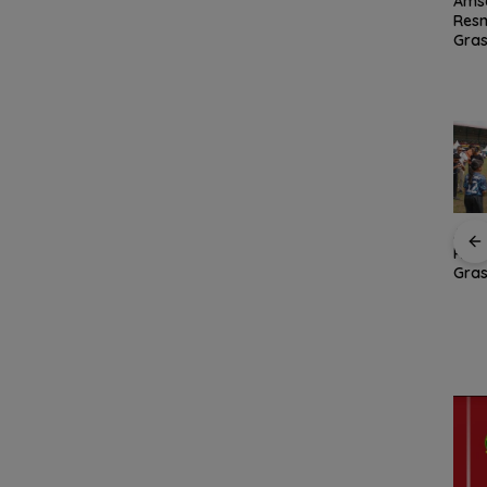
Ratusan Wisatawan
PKP Expo di Grand
Ams
amily
Malaysia Bakal
Batam Mall Hadirkan
Res
n
Jelajahi Batam dalam
Double Bonus, Untung
Gras
ccer
Family Rally Wisata
Berkali-kali
Fest
6
Season 3
Jala
Bata
Inte
PKP Expo di Grand
Ams
Batam Mall Hadirkan
Res
BP Batam Perkuat
Double Bonus, Untung
Gras
Transparansi Layanan
Berkali-kali
Fest
Pertanahan, Alokasi
dur
Jala
Tanah Reguler Segera
Bata
Hadir Melalui LMS
tes
Inte
008