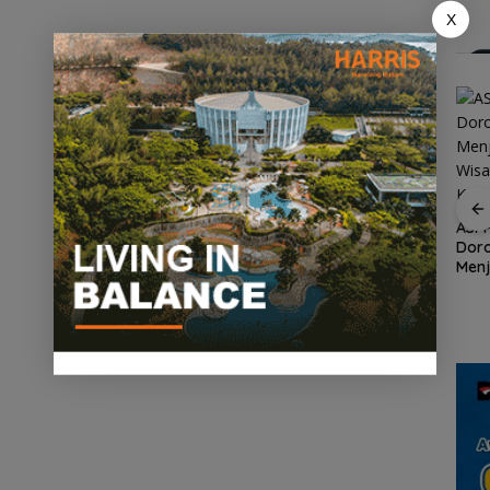
X
ASPPI Inisiasi Paket
Wisata dan Budaya
dari Batam ke Lingga
ASPP
Dor
Demo di Jakarta,
Menj
ASPEK Desak Satgas
an
Wisa
PKH Tinjau Kerusakan
n
Kepu
Hutan di Kabupaten
Lingga Akibat Kebun
Sawit
an
cara