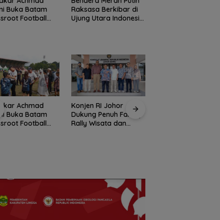
akar Achmad
Bendera Merah Putih
Semangat
mi Buka Batam
Raksasa Berkibar di
Kebangsaan di
sroot Football
Ujung Utara Indonesia,
Perbatasan, Lanud
ival 2026, Buka
Basarnas Natuna
RSA Bersama Insta
n Talenta Muda
Gaungkan
Natuna Meriahkan
m ke Level
Nasionalisme dari
Persiapan HUT Ke-
rnasional
Wilayah Perbatasan
RI
akar Achmad
Konjen RI Johor
Ratusan Wisatawa
mi Buka Batam
Dukung Penuh Family
Malaysia Bakal
sroot Football
Rally Wisata dan
Jelajahi Batam da
ival 2026, Buka
International Soccer
Family Rally Wisat
n Talenta Muda
Batam Cup 2026
Season 3
m ke Level
rnasional