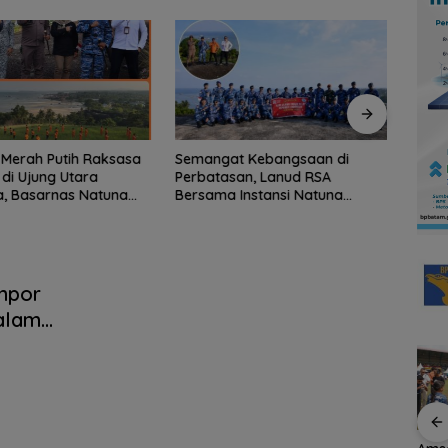
Merah Putih Raksasa
Semangat Kebangsaan di
Konje
 di Ujung Utara
Perbatasan, Lanud RSA
Famil
a, Basarnas Natuna
Bersama Instansi Natuna
Inter
 Nasionalisme dari
Meriahkan Persiapan HUT Ke-
Cup 
Perbatasan
81 RI
mpor
alam