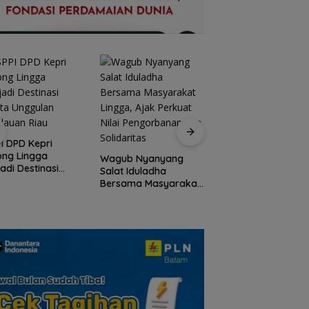
Peringati HPN 2026
Komunitas Jurnalis
I DPD Kepri
Kepri Gelar Syukur
ong Lingga
Wagub Nyanyang
hingga Ziarah Ma
adi Destinasi
Salat Iduladha
Tokoh Pers
ta Unggulan
Bersama Masyarakat
lauan Riau
Lingga, Ajak Perkuat
Nilai Pengorbanan
dan Solidaritas