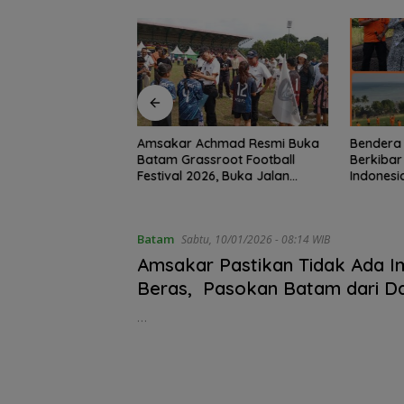
 Grand Batam Mall
Amsakar Achmad Resmi Buka
Bendera 
uble Bonus, Untung
Batam Grassroot Football
Berkibar
Festival 2026, Buka Jalan
Indonesi
Talenta Muda Batam ke Level
Gaungkan
Internasional
Wilayah 
Batam
Sabtu, 10/01/2026 - 08:14 WIB
Amsakar Pastikan Tidak Ada I
Beras, Pasokan Batam dari D
Negeri
…