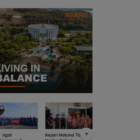
angat
Kejari Natuna Tahan
Sekolah Rakyat