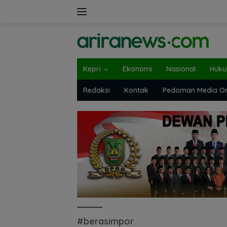
Langsung
ke
konten
Kepri
Ekonomi
Nasional
Huk
Redaksi
Kontak
Pedoman Media On
#berasimpor