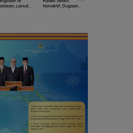
angsaan di
Kades Selaut
Natuna Kian Dimina
atasan, Lanud
Nonaktif, Dugaan
93 Siswa Baru Ikuti
Bersama Instansi
Korupsi APBDes
MPLS Perdana Tah
una Meriahkan
Rugikan Negara
Ajaran 2026
iapan HUT Ke-81
Rp533 Juta