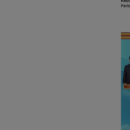
Raksasa Berkibar di
Keb
na
Ujung Utara Indonesia,
Perb
uhan
Dokter Militer dari
Basarnas Natuna
RSA 
 hingga
Natuna, Wakili
Gaungkan
Nat
ungan
Indonesia di
Nasionalisme dari
Pers
n
Konferensi Bedah
Wilayah Perbatasan
RI
Ortopedi Asia
Tenggara