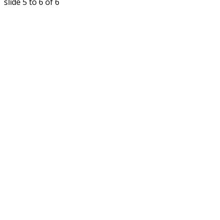
slide
5 to 6
of 6