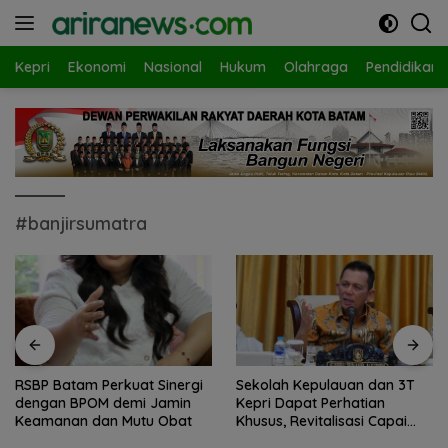
Langsung
ke
konten
Kepri
Ekonomi
Nasional
Hukum
Olahraga
Pendidikan
#banjirsumatra
RSBP Batam Perkuat Sinergi
Sekolah Kepulauan dan 3T
dengan BPOM demi Jamin
Kepri Dapat Perhatian
Keamanan dan Mutu Obat
Khusus, Revitalisasi Capai
Rp.97 Miliar