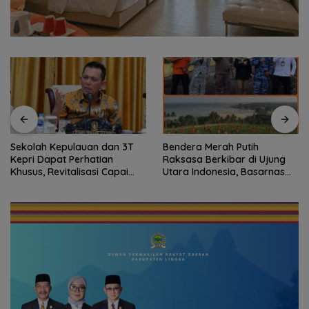
Sekolah Kepulauan dan 3T
Bendera Merah Putih
Kepri Dapat Perhatian
Raksasa Berkibar di Ujung
Khusus, Revitalisasi Capai
Utara Indonesia, Basarnas
Rp.97 Miliar
Natuna Gaungkan
Nasionalisme dari Wilayah
Perbatasan