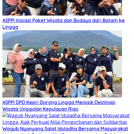
ASPPI Inisiasi Paket Wisata dan Budaya dari Batam ke
Lingga
ASPPI DPD Kepri Dorong Lingga Menjadi Destinasi
Wisata Unggulan Kepulauan Riau
Wagub Nyanyang Salat Iduladha Bersama Masyarakat