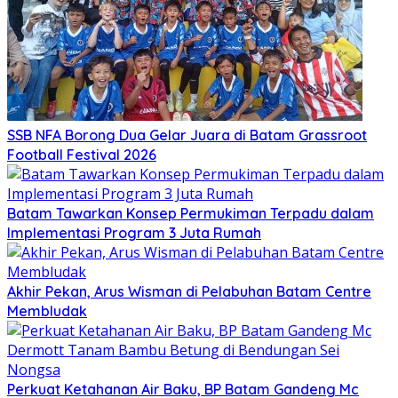
SSB NFA Borong Dua Gelar Juara di Batam Grassroot
Football Festival 2026
Batam Tawarkan Konsep Permukiman Terpadu dalam
Implementasi Program 3 Juta Rumah
Akhir Pekan, Arus Wisman di Pelabuhan Batam Centre
Membludak
Perkuat Ketahanan Air Baku, BP Batam Gandeng Mc