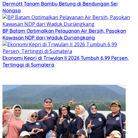
Dermott Tanam Bambu Betung di Bendungan Sei
Nongsa
BP Batam Optimalkan Pelayanan Air Bersih, Pasokan
Kawasan NDP dari Waduk Duriangkang
Ekonomi Kepri di Triwulan II 2026 Tumbuh 6,99 Persen,
Tertinggi di Sumatera