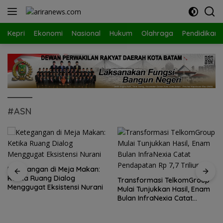
Langsung
ke
konten
Kepri
Ekonomi
Nasional
Hukum
Olahraga
Pendidikan
#ASN
Ketegangan di Meja Makan:
Ketika Ruang Dialog
Transformasi TelkomGroup
Menggugat Eksistensi Nurani
Mulai Tunjukkan Hasil, Enam
Bulan InfraNexia Catat
Pendapatan Rp 7,7 Triliun