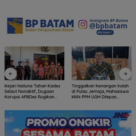
Kejari Natuna Tahan Kades
Tinggalkan Kenangan Indah
Selaut Nonaktif, Dugaan
di Pulau Jemaja, Mahasiswa
Korupsi APBDes Rugikan
KKN-PPM UGM Dilepas
Negara Rp533 Juta
dengan Penuh Kehangatan
oleh Kades Bukit Padi