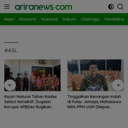
Langsung
ke
konten
Kepri
Ekonomi
Nasional
Hukum
Olahraga
Pendidikan
#ASL
Kejari Natuna Tahan Kades
Tinggalkan Kenangan Indah
Selaut Nonaktif, Dugaan
di Pulau Jemaja, Mahasiswa
Korupsi APBDes Rugikan
KKN-PPM UGM Dilepas
Negara Rp533 Juta
dengan Penuh Kehangatan
oleh Kades Bukit Padi