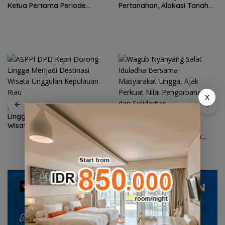
Ketua Pertama Periode
Pertanahan, Alokasi Tanah
2004–2008 Ikut Tinggalkan
Reguler Segera Hadir Melalui
Organisasi
LMS
X
ASPPI DPD Kepri Dorong
Lingga Menjadi Destinasi
Wagub Nyanyang Salat
Wisata Unggulan Kepulauan
Iduladha Bersama
Riau
Masyarakat Lingga, Ajak
Perkuat Nilai Pengorbanan
dan Solidaritas