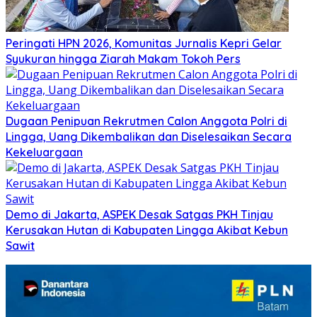
Peringati HPN 2026, Komunitas Jurnalis Kepri Gelar
Syukuran hingga Ziarah Makam Tokoh Pers
Dugaan Penipuan Rekrutmen Calon Anggota Polri di
Lingga, Uang Dikembalikan dan Diselesaikan Secara
Kekeluargaan
Demo di Jakarta, ASPEK Desak Satgas PKH Tinjau
Kerusakan Hutan di Kabupaten Lingga Akibat Kebun
Sawit