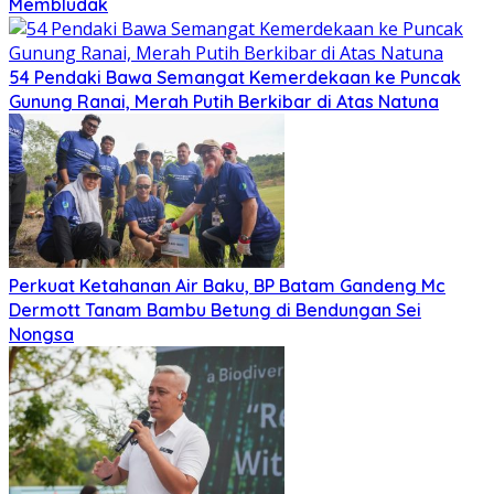
Membludak
54 Pendaki Bawa Semangat Kemerdekaan ke Puncak
Gunung Ranai, Merah Putih Berkibar di Atas Natuna
Perkuat Ketahanan Air Baku, BP Batam Gandeng Mc
Dermott Tanam Bambu Betung di Bendungan Sei
Nongsa