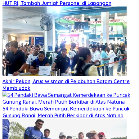
HUT RI, Tambah Jumlah Personel di Lapangan
Akhir Pekan, Arus Wisman di Pelabuhan Batam Centre
Membludak
54 Pendaki Bawa Semangat Kemerdekaan ke Puncak
Gunung Ranai, Merah Putih Berkibar di Atas Natuna