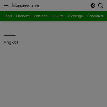
Langsung
ke
konten
Kepri
Ekonomi
Nasional
Hukum
Olahraga
Pendidikan
Angkot