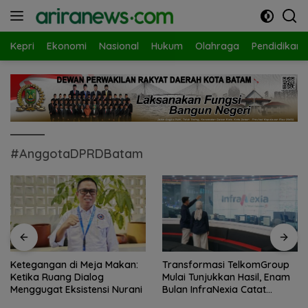
Langsung
ke
konten
Kepri
Ekonomi
Nasional
Hukum
Olahraga
Pendidikan
#AnggotaDPRDBatam
Ketegangan di Meja Makan:
Transformasi TelkomGroup
Ketika Ruang Dialog
Mulai Tunjukkan Hasil, Enam
Menggugat Eksistensi Nurani
Bulan InfraNexia Catat
Pendapatan Rp 7,7 Triliun