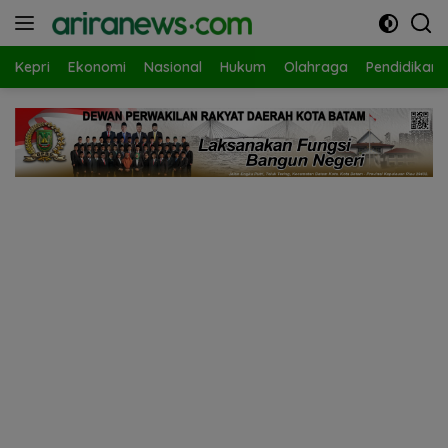
Langsung
ke
konten
Kepri
Ekonomi
Nasional
Hukum
Olahraga
Pendidikan