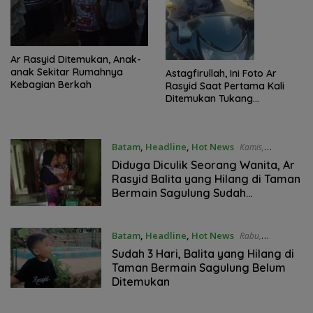
Ar Rasyid Ditemukan, Anak-
anak Sekitar Rumahnya
Astagfirullah, Ini Foto Ar
Kebagian Berkah
Rasyid Saat Pertama Kali
Ditemukan Tukang
Bangunan
Batam
,
Headline
,
Hot News
Kamis,
20/05/2021 - 11:05 WIB
Diduga Diculik Seorang Wanita, Ar
Rasyid Balita yang Hilang di Taman
Bermain Sagulung Sudah
Ditemukan Kembali
Batam
,
Headline
,
Hot News
Rabu,
19/05/2021 - 11:23 WIB
Sudah 3 Hari, Balita yang Hilang di
Taman Bermain Sagulung Belum
Ditemukan