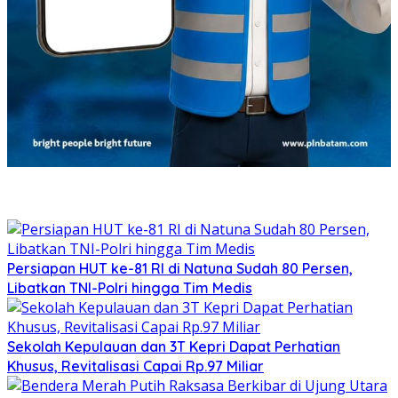
Persiapan HUT ke-81 RI di Natuna Sudah 80 Persen,
Libatkan TNI-Polri hingga Tim Medis
Sekolah Kepulauan dan 3T Kepri Dapat Perhatian
Khusus, Revitalisasi Capai Rp.97 Miliar