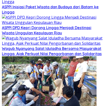
ASPPI Inisiasi Paket Wisata dan Budaya dari Batam ke
Lingga
ASPPI DPD Kepri Dorong Lingga Menjadi Destinasi
Wisata Unggulan Kepulauan Riau
Wagub Nyanyang Salat Iduladha Bersama Masyarakat
Lingga, Ajak Perkuat Nilai Pengorbanan dan Solidaritas