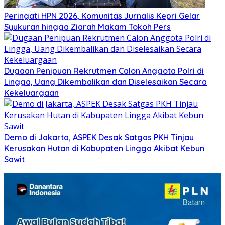
Peringati HPN 2026, Komunitas Jurnalis Kepri Gelar
Syukuran hingga Ziarah Makam Tokoh Pers
Dugaan Penipuan Rekrutmen Calon Anggota Polri di
Lingga, Uang Dikembalikan dan Diselesaikan Secara
Kekeluargaan
Demo di Jakarta, ASPEK Desak Satgas PKH Tinjau
Kerusakan Hutan di Kabupaten Lingga Akibat Kebun
Sawit