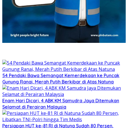
54 Pendaki Bawa Semangat Kemerdekaan ke Puncak
Gunung Ranai, Merah Putih Berkibar di Atas Natuna
Enam Hari Dicari, 4 ABK KM Samudra Jaya Ditemukan
Selamat di Perairan Malaysia
Persiapan HUT ke-81 RI di Natuna Sudah 80 Persen,