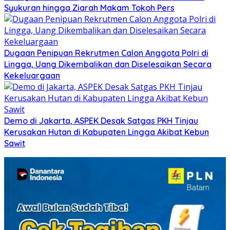
Syukuran hingga Ziarah Makam Tokoh Pers
Dugaan Penipuan Rekrutmen Calon Anggota Polri di
Lingga, Uang Dikembalikan dan Diselesaikan Secara
Kekeluargaan
Demo di Jakarta, ASPEK Desak Satgas PKH Tinjau
Kerusakan Hutan di Kabupaten Lingga Akibat Kebun
Sawit