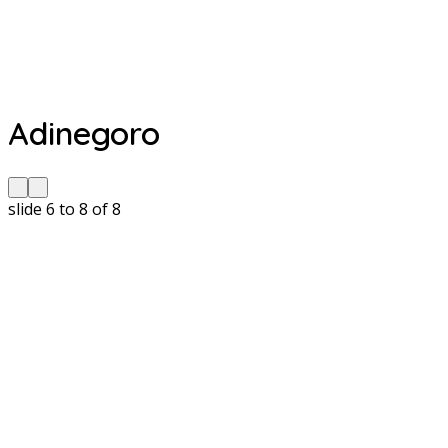
Adinegoro
slide
6 to 8
of 8