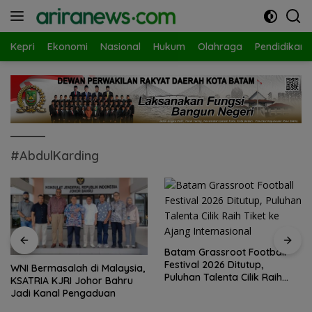
Langsung
ke
konten
Kepri
Ekonomi
Nasional
Hukum
Olahraga
Pendidikan
#AbdulKarding
Batam Grassroot Football
Festival 2026 Ditutup,
WNI Bermasalah di Malaysia,
Puluhan Talenta Cilik Raih
KSATRIA KJRI Johor Bahru
Tiket ke Ajang Internasional
Jadi Kanal Pengaduan