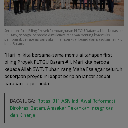
Seremoni First Piling Proyek Pembangunan PLTGU Batam #1 berkapasitas
120 MW, sebagai penanda dimulainya tahapan penting konstruksi
pembangkit strategis yang akan memperkuat keandalan pasokan listrik di
Kota Batam.
“Hari ini kita bersama-sama memulai tahapan first
piling Proyek PLTGU Batam #1. Mari kita berdoa
kepada Allah SWT, Tuhan Yang Maha Esa agar seluruh
pekerjaan proyek ini dapat berjalan lancar sesuai
harapan,” ujar Dinda.
BACA JUGA:
Rotasi 311 ASN Jadi Awal Reformasi
Birokrasi Batam, Amsakar Tekankan Integritas
dan Kinerja