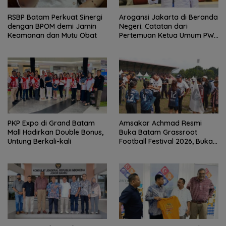
RSBP Batam Perkuat Sinergi
Arogansi Jakarta di Beranda
dengan BPOM demi Jamin
Negeri: Catatan dari
Keamanan dan Mutu Obat
Pertemuan Ketua Umum PWI
dan KJK di Batam
PKP Expo di Grand Batam
Amsakar Achmad Resmi
Mall Hadirkan Double Bonus,
Buka Batam Grassroot
Untung Berkali-kali
Football Festival 2026, Buka
Jalan Talenta Muda Batam
ke Level Internasional