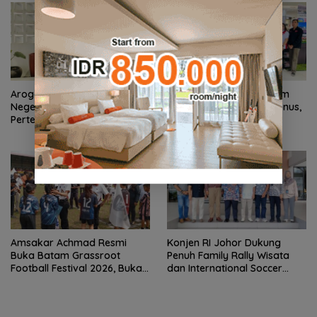
Arogansi Jakarta di Beranda
PKP Expo di Grand Batam
Negeri: Catatan dari
Mall Hadirkan Double Bonus,
Pertemuan Ketua Umum PWI
Untung Berkali-kali
dan KJK di Batam
Amsakar Achmad Resmi
Konjen RI Johor Dukung
Buka Batam Grassroot
Penuh Family Rally Wisata
Football Festival 2026, Buka
dan International Soccer
Jalan Talenta Muda Batam
Batam Cup 2026
ke Level Internasional