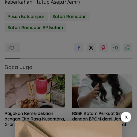
keberkahan,” tutup Asep.(*/emr)
Rusun Batuampar
Safari Ramadan
Safari Ramadan BP Batam
Baca Juga
Rayakan Kemerdekaan
RSBP Batam Perkuat Sinergi
X
dengan Cita Rasa Nusantara,
dengan BPOM demi Jamin
Grand Mercure Batam Centre
Keamanan dan Mutu Obat
Hadirkan “Flavours of
Nusantara”