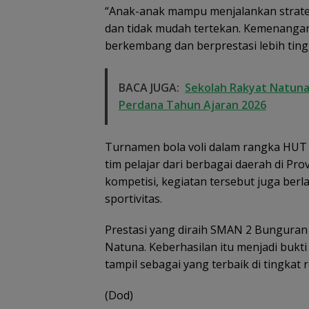
“Anak-anak mampu menjalankan strateg
dan tidak mudah tertekan. Kemenangan 
berkembang dan berprestasi lebih tinggi
BACA JUGA:
Sekolah Rakyat Natuna 
Perdana Tahun Ajaran 2026
Turnamen bola voli dalam rangka HUT k
tim pelajar dari berbagai daerah di Pro
Fasilitas Mening
kompetisi, kegiatan tersebut juga ber
TKN 002 Bungu
Timur Laut But
sportivitas.
dan Pagar Dem
Keselamatan Si
Prestasi yang diraih SMAN 2 Bunguran
Natuna. Keberhasilan itu menjadi buk
tampil sebagai yang terbaik di tingkat r
(Dod)