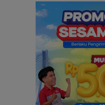
Ketegangan di 
Makan: Ketika 
Dialog Menggug
Eksistensi Nuran