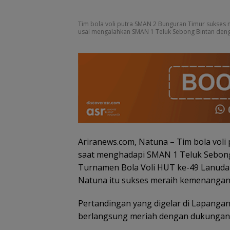
Tim bola voli putra SMAN 2 Bunguran Timur sukses 
usai mengalahkan SMAN 1 Teluk Sebong Bintan denga
Ariranews.com, Natuna – Tim bola vol
saat menghadapi SMAN 1 Teluk Sebong,
Turnamen Bola Voli HUT ke-49 Lanuda
Wabup Raja Ba
Natuna itu sukses meraih kemenangan 
Resmikan Surve
Akreditasi RSUD
Pertandingan yang digelar di Lapangan
Tarempa untuk
berlangsung meriah dengan dukungan 
Tingkatkan Kual
Layanan