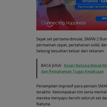
Sejak set pertama dimulai, SMAN 2 Bu
permainan cepat, pertahanan solid, d
Sebong kesulitan keluar dari tekanan.
BACA JUGA:
Kejari Natuna Bekali M
dan Pemahaman Tugas Kejaksaan
Dugaan Penipu
Rekrutmen Calo
Anggota Polri di
Penampilan impresif para pemain SMAN
Lingga, Uang
terakhir. Kekompakan tim serta mental
Dikembalikan d
Diselesaikan Se
mereka menyapu bersih seluruh set da
Kekeluargaan
Natuna.