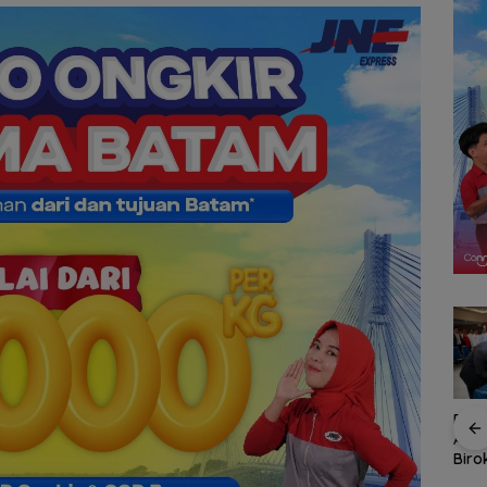
Rota
Meja
Awal
Ruang
Pemko Batam
Biro
at
Petakan Kebutuhan
Ams
i
Guru untuk