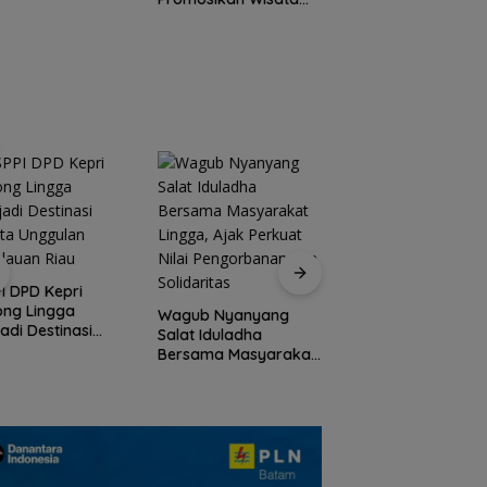
gritas dan Kinerja
Konvensional Menu
Lintas Destinasi di
Hub Internasional
Kepri
Peringati HPN 2026
Komunitas Jurnalis
I DPD Kepri
Kepri Gelar Syukur
ong Lingga
Wagub Nyanyang
hingga Ziarah Ma
adi Destinasi
Salat Iduladha
Tokoh Pers
ta Unggulan
Bersama Masyarakat
lauan Riau
Lingga, Ajak Perkuat
Nilai Pengorbanan
dan Solidaritas