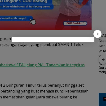
Respons Pernyataan
Inte
Pemerataan Tenaga
Menteri ATR/BPN,
Pendidik
Kepala BP Batam
Amsakar: Alokasi
Lahan di Wilayah Laut
Akan Ditinjau Ulang
Sesuai Regulasi
X
nguran Timur langsung menekan lawan melalui
an serangan tajam yang membuat SMAN 1 Teluk
ASPPI Inisiasi Paket
Wisata dan Budaya
dari Batam ke Lingga
ASPP
ahasiswa STAI Jelang PKL, Tanamkan Integritas
Dor
Demo di Jakarta,
Menj
ASPEK Desak Satgas
an
Wisa
PKH Tinjau Kerusakan
n
Kepu
Hutan di Kabupaten
 2 Bunguran Timur terus berlanjut hingga set
Lingga Akibat Kebun
Sawit
 bertanding yang kuat menjadi kunci keberhasilan
an
cara
n memastikan gelar juara dibawa pulang ke