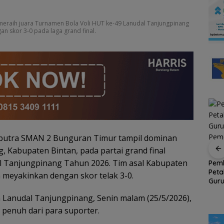
meraih juara Turnamen Bola Voli HUT ke-49 Lanudal Tanjungpinang
n skor 3-0 pada laga grand final.
i putra SMAN 2 Bunguran Timur tampil dominan
 Kabupaten Bintan, pada partai grand final
Bupati Aneng
Mantan Ketua BPD
Resmikan Pemusatan
Desa Rawak, Darwis
l Tanjungpinang Tahun 2026. Tim asal Kabupaten
Pem
Pendidikan dan
Apresiasi Turunnya
Pet
yu
meyakinkan dengan skor telak 3-0.
Pelatihan Calon
Inspektorat
Guru
i
Paskibraka Anambas
Pem
2026
 Lanudal Tanjungpinang, Senin malam (25/5/2026),
Pend
penuh dari para suporter.
itas