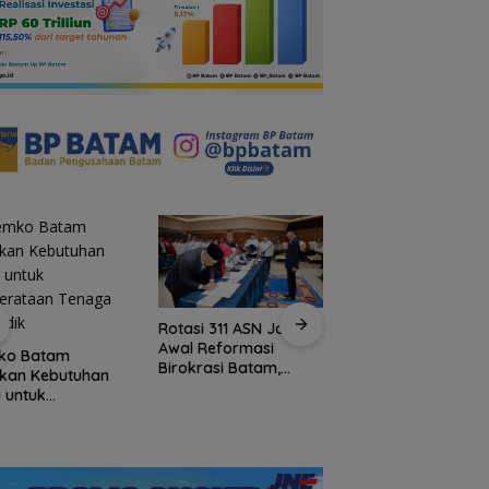
Rotasi 311 ASN Jadi
Sekolah Rakyat
Awal Reformasi
Natuna Kian Dimina
ko Batam
Birokrasi Batam,
93 Siswa Baru Ikuti
akan Kebutuhan
Amsakar Tekankan
MPLS Perdana Tah
 untuk
Integritas dan Kinerja
Ajaran 2026
erataan Tenaga
idik