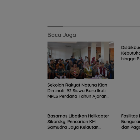
Baca Juga
Disdikbu
Kebutuha
hingga P
Segera 
Sekolah Rakyat Natuna Kian
Diminati, 93 Siswa Baru Ikuti
MPLS Perdana Tahun Ajaran
2026
Basarnas Libatkan Helikopter
Fasilita
Sikorsky, Pencarian KM
Bunguran
Samudra Jaya Kelautan
dan Pag
Diperluas dari Udara
Siswa