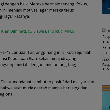
i dengan baik. Mereka bermain tenang, fokus,
ini menjadi motivasi agar mereka terus
 lagi,” katanya.
Kian Diminati, 93 Siswa Baru Ikuti MPLS
e-49 Lanudal Tanjungpinang ini diikuti sejumlah
Sekolah Rakyat
vinsi Kepulauan Riau. Selain menjadi ajang
Natuna Kian Diminati,
kat,
Permintaan
Disd
93 Siswa Baru Ikuti
langsung meriah dengan menjunjung tinggi
ran
Meningkat, Bibit
Res
MPLS Perdana Tahun
uh WC
Kelapa Unggul Natuna
TKN 
Ajaran 2026
i
Jadi Peluang Ekonomi
Pena
swa
Baru
Seg
 Timur mendapat sambutan positif dari masyarakat
ti bahwa atlet muda daerah mampu bersaing dan
egional.