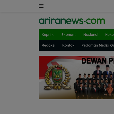
Langsung
ke
konten
Kepri
Ekonomi
Nasional
Huk
Redaksi
Kontak
Pedoman Media On