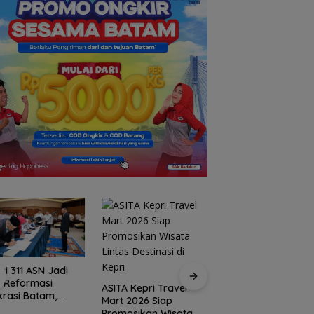
si 311 ASN Jadi
Wajah Baru Termin
 Reformasi
Peti Kemas Batu
ASITA Kepri Travel
krasi Batam,
Ampar, Dari
Mart 2026 Siap
akar Tekankan
Pelabuhan
Promosikan Wisata