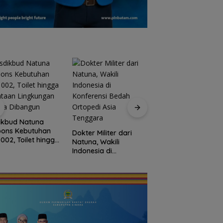
ikbud Natuna
Basarnas Libatkan
pons Kebutuhan
Helikopter Sikorsky
Dokter Militer dari
002, Toilet hingga
Pencarian KM
Natuna, Wakili
taan Lingkungan
Samudra Jaya
Indonesia di
era Dibangun
Kelautan Diperluas
Konferensi Bedah
dari Udara
Ortopedi Asia
Tenggara