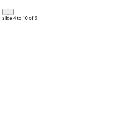
slide
5 to 10
of 6