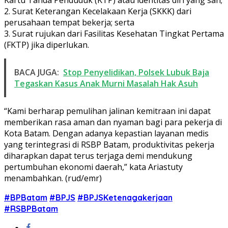
Kartu Tanda Penduduk (KTP) atau identitas diri yang sah;
2. Surat Keterangan Kecelakaan Kerja (SKKK) dari
perusahaan tempat bekerja; serta
3. Surat rujukan dari Fasilitas Kesehatan Tingkat Pertama
(FKTP) jika diperlukan.
BACA JUGA:
Stop Penyelidikan, Polsek Lubuk Baja
Tegaskan Kasus Anak Murni Masalah Hak Asuh
“Kami berharap pemulihan jalinan kemitraan ini dapat
memberikan rasa aman dan nyaman bagi para pekerja di
Kota Batam. Dengan adanya kepastian layanan medis
yang terintegrasi di RSBP Batam, produktivitas pekerja
diharapkan dapat terus terjaga demi mendukung
pertumbuhan ekonomi daerah,” kata Ariastuty
menambahkan. (rud/emr)
#BPBatam
#BPJS
#BPJSKetenagakerjaan
#RSBPBatam