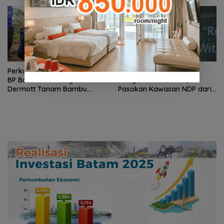
Perkuat Ketahanan Air Baku,
BP Batam Optimalkan
BP Batam Gandeng Mc
Pelayanan Air Bersih,
Dermott Tanam Bambu
Pasokan Kawasan NDP dari
Betung di Bendungan Sei
Waduk Duriangkang
Nongsa