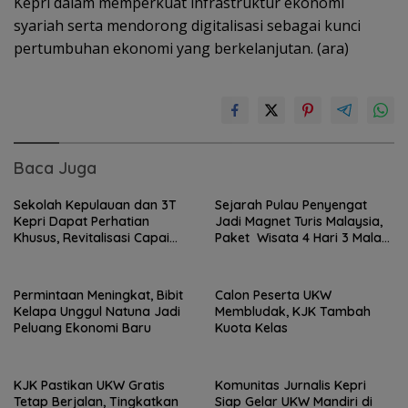
Kepri dalam memperkuat infrastruktur ekonomi
syariah serta mendorong digitalisasi sebagai kunci
pertumbuhan ekonomi yang berkelanjutan. (ara)
Baca Juga
Sekolah Kepulauan dan 3T
Sejarah Pulau Penyengat
Kepri Dapat Perhatian
Jadi Magnet Turis Malaysia,
Khusus, Revitalisasi Capai
Paket Wisata 4 Hari 3 Malam
Rp.97 Miliar
Jadi Favorit
Permintaan Meningkat, Bibit
Calon Peserta UKW
Kelapa Unggul Natuna Jadi
Membludak, KJK Tambah
Peluang Ekonomi Baru
Kuota Kelas
KJK Pastikan UKW Gratis
Komunitas Jurnalis Kepri
Tetap Berjalan, Tingkatkan
Siap Gelar UKW Mandiri di