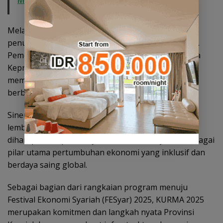
Melalui layanan ini, masyarakat dapat melakukan
penukaran uang Rupiah dengan kondisi layak edar.
Pemerintah Provinsi Kepri bersama Bank Indonesia
Kepri dan mitra kerja terkait berkomitmen untuk
memperkuat ekosistem ekonomi syariah melalui
berbagai inisiatif strategis.
Sinergi antara pemerintah, sektor swasta, UMKM,
lembaga keuangan syariah, dan masyarakat
diharapkan dapat menjadikan ekonomi syariah sebagai
pilar utama pertumbuhan ekonomi yang inklusif dan
berdaya saing global.
Sebagai bagian dari rangkaian program menuju
Festival Ekonomi Syariah (FESyar) 2025, KURMA 2025
merupakan komitmen dan langkah nyata Provinsi