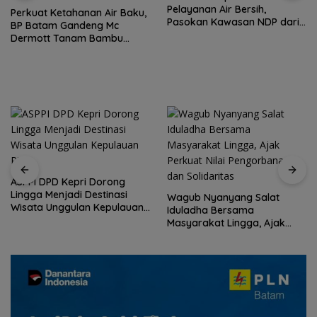
Pelayanan Air Bersih,
Perkuat Ketahanan Air Baku,
Pasokan Kawasan NDP dari
BP Batam Gandeng Mc
Waduk Duriangkang
Dermott Tanam Bambu
Betung di Bendungan Sei
Nongsa
ASPPI DPD Kepri Dorong
Lingga Menjadi Destinasi
Wagub Nyanyang Salat
Wisata Unggulan Kepulauan
Iduladha Bersama
Riau
Masyarakat Lingga, Ajak
Perkuat Nilai Pengorbanan
dan Solidaritas