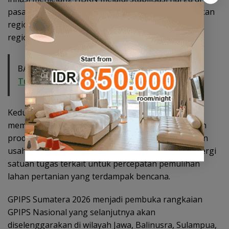
pasar, penguatan distribusi dan konektivitas pasokan
regional, serta penguatan manajemen risiko inflasi
regional.
BACA JUGA:
Ekonomi Kepri di Triwulan II 2026
Tumbuh 6,99 Persen, Tertinggi di Sumatera
Kedua, antisipasi risiko cuaca ekstrem untuk
memperkuat ketahanan pangan melalui penguatan
produksi berbasis adaptasi iklim serta perlindungan
usaha tani dan pascapanen. Ketiga, penguatan sinergi
satuan tugas terkait untuk percepatan pemulihan
lahan pertanian yang terdampak bencana.
GPIPS Sumatera 2026 menjadi pembuka rangkaian
GPIPS Nasional yang selanjutnya akan
diselenggarakan di wilayah Jawa, Balinusra, Sulampua,