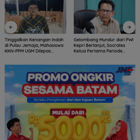
Tinggalkan Kenangan Indah
Gelombang Mundur dari PWI
di Pulau Jemaja, Mahasiswa
Kepri Berlanjut, Socrates
KKN-PPM UGM Dilepas
Ketua Pertama Periode
dengan Penuh Kehangatan
2004–2008 Ikut Tinggalkan
oleh Kades Bukit Padi
Organisasi