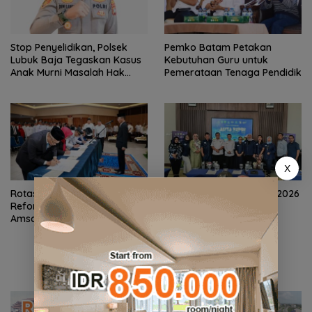
Stop Penyelidikan, Polsek
Pemko Batam Petakan
Lubuk Baja Tegaskan Kasus
Kebutuhan Guru untuk
Anak Murni Masalah Hak
Pemerataan Tenaga Pendidik
Asuh
X
Rotasi 311 ASN Jadi Awal
ASITA Kepri Travel Mart 2026
Reformasi Birokrasi Batam,
Siap Promosikan Wisata
Amsakar Tekankan Integritas
Lintas Destinasi di Kepri
dan Kinerja