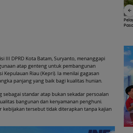
RSBP Batam Torehkan
Perkuat Ketahanan Air
BP 
Standar Pelayanan
Baku, BP Batam
Pela
Johor,
Kelas Dunia, Raih
Gandeng Mc Dermott
Pas
Diamond Status dari
Tanam Bambu Betung
NDP
Batam
WSO
di Bendungan Sei
Dur
ri 1
Nongsa
si III DPRD Kota Batam, Suryanto, menanggapi
gunaan atap genteng untuk pembangunan
 Kepulauan Riau (Kepri). Ia menilai gagasan
angka panjang yang baik bagi kualitas hunian.
 sebagai standar atap bukan sekadar persoalan
kualitas bangunan dan kenyamanan penghuni.
kebijakan tersebut tidak diterapkan tanpa kajian