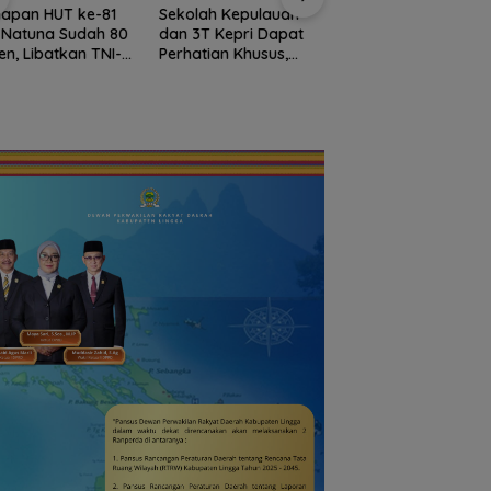
Raksasa Berkibar 
iapan HUT ke-81
Sekolah Kepulauan
Ujung Utara Indone
i Natuna Sudah 80
dan 3T Kepri Dapat
Basarnas Natuna
en, Libatkan TNI-
Perhatian Khusus,
Gaungkan
i hingga Tim Medis
Revitalisasi Capai
Nasionalisme dari
Rp.97 Miliar
Wilayah Perbatasa