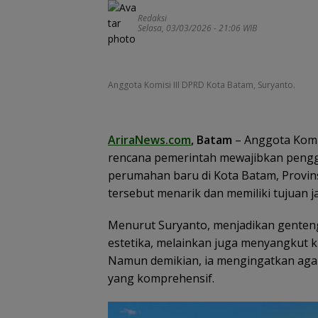
Redaksi
Selasa, 03/03/2026 - 21:06 WIB
Trinidad Suites 
Pilihan Liburan
Keluarga dari 
Anggota Komisi III DPRD Kota Batam, Suryanto.
dengan Akses Fe
Jam 45 Menit
AriraNews.com
, Batam
– Anggota Komi
rencana pemerintah mewajibkan peng
perumahan baru di Kota Batam, Provinsi
tersebut menarik dan memiliki tujuan j
Menurut Suryanto, menjadikan genteng
estetika, melainkan juga menyangkut 
Namun demikian, ia mengingatkan agar 
yang komprehensif.