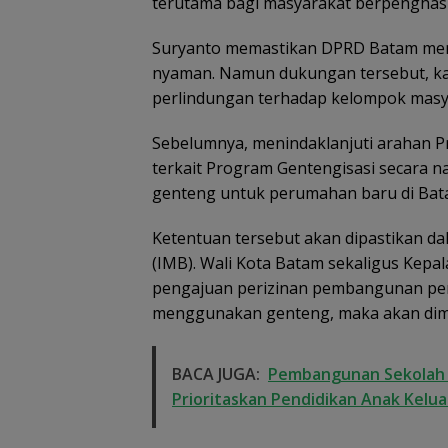
terutama bagi masyarakat berpenghasi
Suryanto memastikan DPRD Batam mend
nyaman. Namun dukungan tersebut, kat
Dugaan Penipu
perlindungan terhadap kelompok masy
Rekrutmen Calo
Anggota Polri di
Lingga, Uang
Sebelumnya, menindaklanjuti arahan P
Dikembalikan d
terkait Program Gentengisasi secara 
Diselesaikan Se
Kekeluargaan
genteng untuk perumahan baru di Bat
Ketentuan tersebut akan dipastikan d
(IMB). Wali Kota Batam sekaligus Kep
pengajuan perizinan pembangunan peru
menggunakan genteng, maka akan dimin
BACA JUGA:
Pembangunan Sekolah R
Prioritaskan Pendidikan Anak Kelu