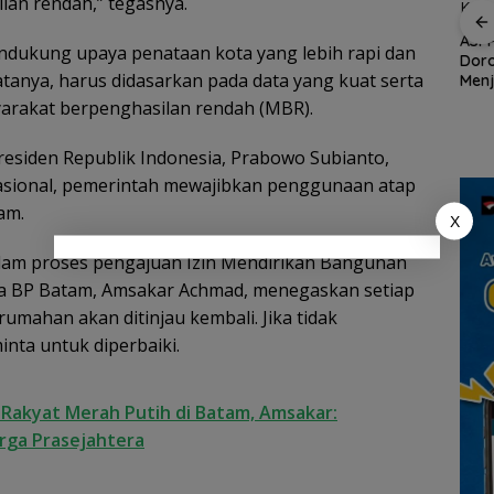
lan rendah,” tegasnya.
Wisata dan Budaya
dari Batam ke Lingga
ASPP
ukung upaya penataan kota yang lebih rapi dan
Dor
Demo di Jakarta,
anya, harus didasarkan pada data yang kuat serta
Menj
ASPEK Desak Satgas
an
Wisa
PKH Tinjau Kerusakan
arakat berpenghasilan rendah (MBR).
n
Kepu
Hutan di Kabupaten
Lingga Akibat Kebun
residen Republik Indonesia, Prabowo Subianto,
Sawit
an
nasional, pemerintah mewajibkan penggunaan atap
cara
am.
X
alam proses pengajuan Izin Mendirikan Bangunan
ala BP Batam, Amsakar Achmad, menegaskan setiap
mahan akan ditinjau kembali. Jika tidak
ta untuk diperbaiki.
akyat Merah Putih di Batam, Amsakar:
arga Prasejahtera