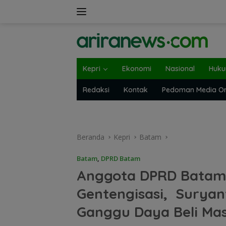
Langsung
ke
konten
Kepri
Ekonomi
Nasional
Huk
Redaksi
Kontak
Pedoman Media On
Beranda
Kepri
Batam
Batam
,
DPRD Batam
Anggota DPRD Batam
Gentengisasi, Suryan
Ganggu Daya Beli Ma