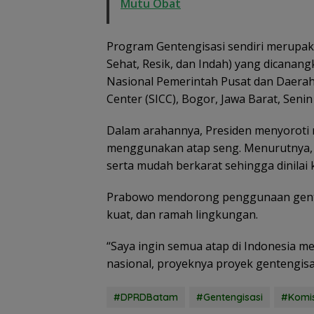
Mutu Obat
Semangat
Program Gentengisasi sendiri merupak
Kebangsaan di
Sehat, Resik, dan Indah) yang dicanan
Perbatasan, La
RSA Bersama In
Nasional Pemerintah Pusat dan Daerah 
Natuna Meriahk
Center (SICC), Bogor, Jawa Barat, Senin 
Persiapan HUT 
RI
Dalam arahannya, Presiden menyoroti 
menggunakan atap seng. Menurutnya, 
serta mudah berkarat sehingga dinilai 
Prabowo mendorong penggunaan genteng
kuat, dan ramah lingkungan.
“Saya ingin semua atap di Indonesia 
nasional, proyeknya proyek gentengisas
#DPRDBatam
#Gentengisasi
#Komis