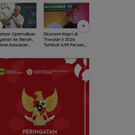
Batam Optimalkan
Ekonomi Kepri di
Hasan: Kepri Hada
yanan Air Bersih,
Triwulan II 2026
Persaingan Pariwis
okan Kawasan
Tumbuh 6,99 Persen,
Regional, Pelayana
 dari Waduk
Tertinggi di Sumatera
Jadi Kunci Rebut
iangkang
Wisatawan