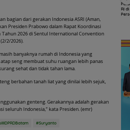
ABK KM Samudra
Kejari Natuna Tahan
Pers
Jaya Ditemukan
Kades Selaut
RI d
Selamat di Perairan
Nonaktif, Dugaan
Pers
Malaysia
an bagian dari gerakan Indonesia ASRI (Aman,
Korupsi APBDes
Polr
Rugikan Negara
gkan Presiden Prabowo dalam Rapat Koordinasi
nud
Rp533 Juta
stansi
Tahun 2026 di Sentul International Convention
an
(2/2/2026).
Ke-81
masih banyaknya rumah di Indonesia yang
atap seng membuat suhu ruangan lebih panas
kurang sehat dan tidak tahan lama.
 berbahan tanah liat yang dinilai lebih sejuk,
menggunakan genteng. Gerakannya adalah gerakan
i seluruh Indonesia,” kata Presiden. (emr)
iIIIDPRDBatam
#Suryanto