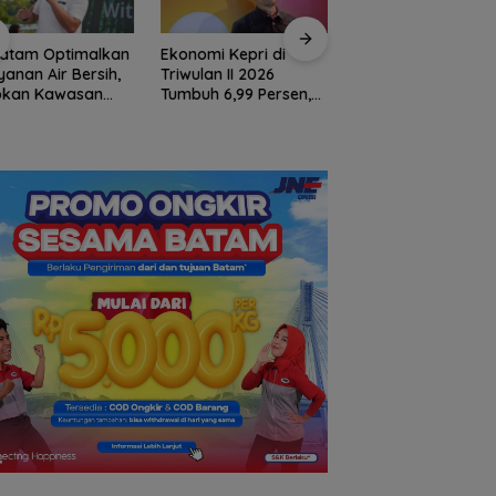
Batam Optimalkan
Ekonomi Kepri di
Hasan: Kepri Hada
yanan Air Bersih,
Triwulan II 2026
Persaingan Pariwis
okan Kawasan
Tumbuh 6,99 Persen,
Regional, Pelayana
 dari Waduk
Tertinggi di Sumatera
Jadi Kunci Rebut
iangkang
Wisatawan