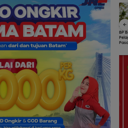
rehkan
Rayakan
Perkuat Ketahanan Air
BP 
nan
Kemerdekaan dengan
Baku, BP Batam
Pela
h
Cita Rasa Nusantara,
Gandeng Mc Dermott
Pas
 dari
Grand Mercure Batam
Tanam Bambu Betung
NDP
Centre Hadirkan
di Bendungan Sei
Dur
“Flavours of
Nongsa
Nusantara”