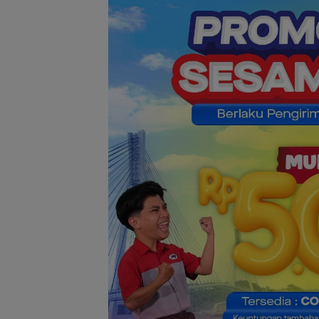
RSBP Batam To
Standar Pelaya
Kelas Dunia, Rai
Diamond Status
WSO