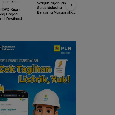
Wagub Nyanyang
Peringati HPN 2026
Salat Iduladha
Komunitas Jurnalis
I DPD Kepri
Bersama Masyarakat
Kepri Gelar Syukur
ong Lingga
Lingga, Ajak Perkuat
hingga Ziarah Ma
adi Destinasi
Nilai Pengorbanan
Tokoh Pers
ta Unggulan
dan Solidaritas
lauan Riau