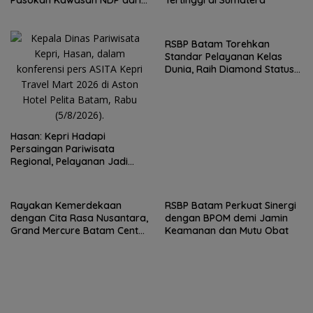
Pasokan Kawasan NDP dari
Tertinggi di Sumatera
Waduk Duriangkang
RSBP Batam Torehkan
Standar Pelayanan Kelas
Dunia, Raih Diamond Status
dari WSO
Hasan: Kepri Hadapi
Persaingan Pariwisata
Regional, Pelayanan Jadi
Kunci Rebut Wisatawan
Rayakan Kemerdekaan
RSBP Batam Perkuat Sinergi
dengan Cita Rasa Nusantara,
dengan BPOM demi Jamin
Grand Mercure Batam Centre
Keamanan dan Mutu Obat
Hadirkan “Flavours of
Nusantara”