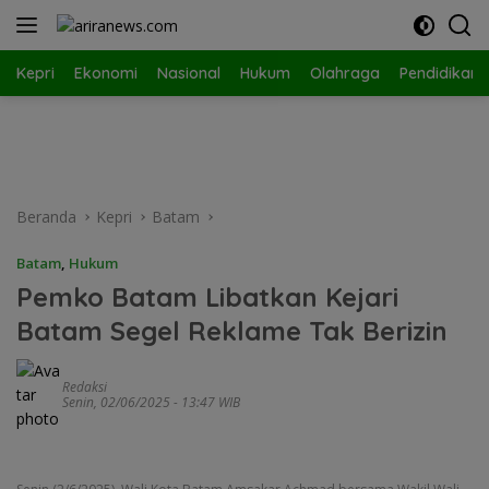
Langsung
ke
konten
Kepri
Ekonomi
Nasional
Hukum
Olahraga
Pendidikan
Beranda
Kepri
Batam
Batam
,
Hukum
Pemko Batam Libatkan Kejari
Batam Segel Reklame Tak Berizin
Redaksi
Senin, 02/06/2025 - 13:47 WIB