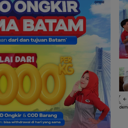
Konjen RI Johor
Rayakan
RSB
Dukung Penuh Family
Kemerdekaan dengan
Sine
Rally Wisata dan
Cita Rasa Nusantara,
dem
International Soccer
Grand Mercure Batam
Kea
ad
Batam Cup 2026
Centre Hadirkan
Oba
tam
“Flavours of
all
Nusantara”