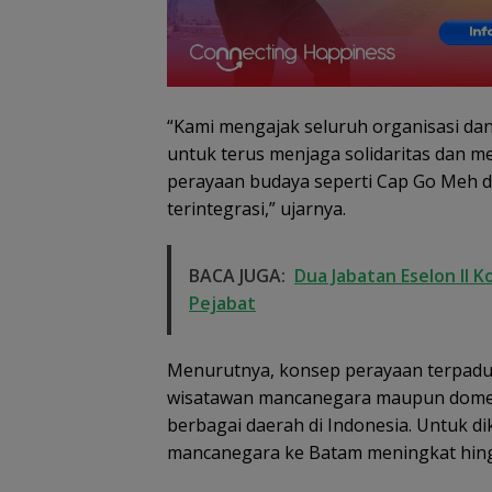
Festival 2026, B
Jalan Talenta 
Batam ke Level
Internasional
“Kami mengajak seluruh organisasi d
untuk terus menjaga solidaritas dan m
perayaan budaya seperti Cap Go Meh d
terintegrasi,” ujarnya.
Dugaan Penipu
Rekrutmen Calo
Anggota Polri di
BACA JUGA:
Dua Jabatan Eselon II
Lingga, Uang
Dikembalikan d
Pejabat
Diselesaikan Se
Kekeluargaan
Menurutnya, konsep perayaan terpadu a
wisatawan mancanegara maupun domesti
berbagai daerah di Indonesia. Untuk d
mancanegara ke Batam meningkat hingg