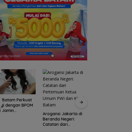
P Batam Perkuat
PKP Expo di Grand
rgi dengan BPOM
Batam Mall Hadirk
i Jamin
Double Bonus, Unt
Arogansi Jakarta di
manan dan Mutu
Berkali-kali
Beranda Negeri:
t
Catatan dari
Pertemuan Ketua