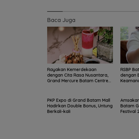
Perbatasan, La
RSA Bersama In
Natuna Meriahk
Baca Juga
Persiapan HUT 
RI
Rayakan Kemerdekaan
RSBP Bat
dengan Cita Rasa Nusantara,
dengan 
Grand Mercure Batam Centre
Keamana
Hadirkan “Flavours of
Nusantara”
PKP Expo di Grand Batam Mall
Amsakar
Hadirkan Double Bonus, Untung
Batam Gr
Berkali-kali
Festival
Talenta 
Internasi