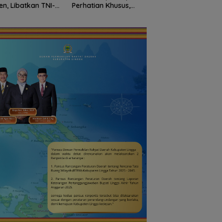
en, Libatkan TNI-
Perhatian Khusus,
Ujung Utara Indone
i hingga Tim Medis
Revitalisasi Capai
Basarnas Natuna
Rp.97 Miliar
Gaungkan
Nasionalisme dari
Wilayah Perbatasa