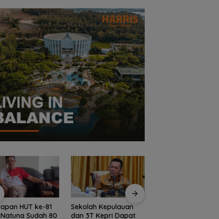
iapan HUT ke-81
Sekolah Kepulauan
Bendera Merah Put
i Natuna Sudah 80
dan 3T Kepri Dapat
Raksasa Berkibar 