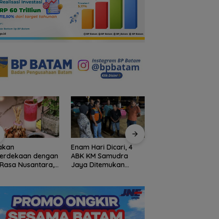
akan
Enam Hari Dicari, 4
Dorong Budaya Ke
erdekaan dengan
ABK KM Samudra
Profesional, BPBD
 Rasa Nusantara,
Jaya Ditemukan
Anambas Beri
nd Mercure Batam
Selamat di Perairan
Penghargaan
re Hadirkan
Malaysia
Pegawai Terbaik
vours of
antara”