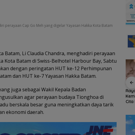
diri perayaan Cap Go Meh yang digelar Yayasan Hakka Kota Batam
ta Batam, Li Claudia Chandra, menghadiri perayaan
a Kota Batam di Swiss-Belhotel Harbour Bay, Sabtu
alankan dengan peringatan HUT ke-12 Perhimpunan
 Batam dan HUT ke-7 Yayasan Hakka Batam.
yang juga sebagai Wakil Kepala Badan
e-81
RSBP Batam Perkuat
BPD Desa Batu
Ray
dah 80
Sinergi dengan BPOM
Berapit Dilantik,
Kem
ngusulkan agar perayaan budaya Tionghoa di
 TNI-
demi Jamin
Darfiet: Harapkan
Cita
padu berskala besar guna meningkatkan daya tarik
m Medis
Keamanan dan Mutu
Hadirkan Perubahan
Gra
an ekonomi daerah.
Obat
Nyata
Cent
“Fla
Nus