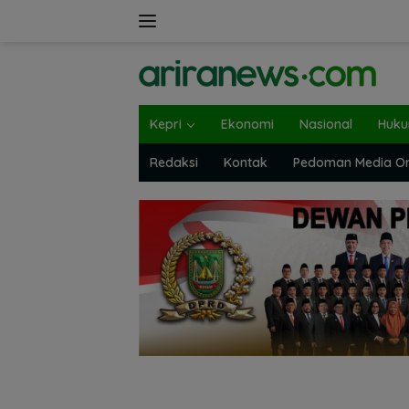
Langsung
ke
konten
Kepri
Ekonomi
Nasional
Huk
Redaksi
Kontak
Pedoman Media On