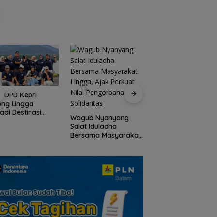
Umum PWI dan KJK di
Batam
I DPD Kepri
Peringati HPN 2026
ong Lingga
Komunitas Jurnalis
adi Destinasi
Kepri Gelar Syukur
Wagub Nyanyang
ta Unggulan
hingga Ziarah Ma
Salat Iduladha
lauan Riau
Tokoh Pers
Bersama Masyarakat
Lingga, Ajak Perkuat
Nilai Pengorbanan
dan Solidaritas