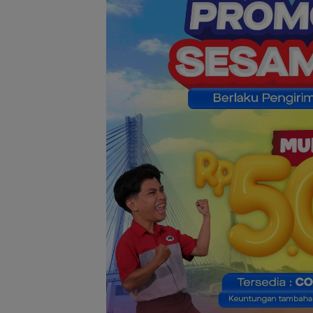
Amsakar Achm
Resmi Buka Ba
Grassroot Footb