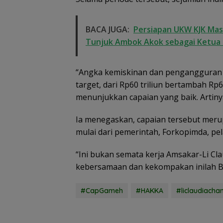
BACA JUGA:
Persiapan UKW KJK Mas
Tunjuk Ambok Akok sebagai Ketua 
“Angka kemiskinan dan pengangguran m
target, dari Rp60 triliun bertambah R
menunjukkan capaian yang baik. Artinya
Ia menegaskan, capaian tersebut merup
mulai dari pemerintah, Forkopimda, pe
“Ini bukan semata kerja Amsakar-Li Cla
kebersamaan dan kekompakan inilah Ba
#CapGameh
#HAKKA
#liclaudiacha
Semangat
Kebangsaan di