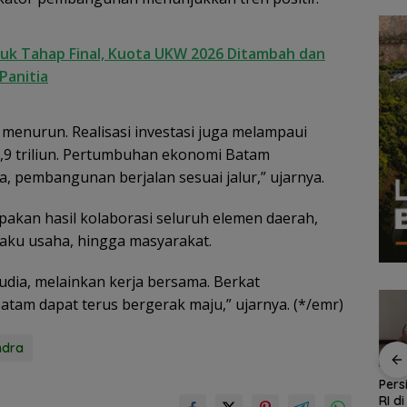
uk Tahap Final, Kuota UKW 2026 Ditambah dan
Panitia
enurun. Realisasi investasi juga melampaui
p6,9 triliun. Pertumbuhan ekonomi Batam
, pembangunan berjalan sesuai jalur,” ujarnya.
akan hasil kolaborasi seluruh elemen daerah,
laku usaha, hingga masyarakat.
udia, melainkan kerja bersama. Berkat
tam dapat terus bergerak maju,” ujarnya. (*/emr)
ndra
Kejari Natuna Tahan
Enam Hari Dicari, 4
Pers
Kades Selaut
ABK KM Samudra
RI d