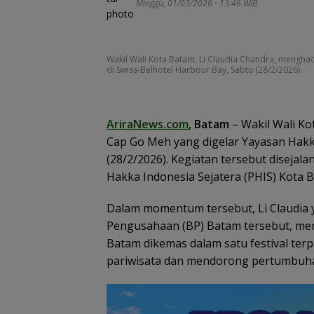
Minggu, 01/03/2026 - 13:46 WIB
Wakil Wali Kota Batam, Li Claudia Chandra, mengha
di Swiss-Belhotel Harbour Bay, Sabtu (28/2/2026).
AriraNews.com
, Batam
– Wakil Wali Ko
Cap Go Meh yang digelar Yayasan Hakk
(28/2/2026). Kegiatan tersebut disej
Hakka Indonesia Sejatera (PHIS) Kota
Dalam momentum tersebut, Li Claudia 
Persiapan HUT k
RI di Natuna Su
Pengusahaan (BP) Batam tersebut, me
Persen, Libatkan
Batam dikemas dalam satu festival ter
Polri hingga Ti
pariwisata dan mendorong pertumbuh