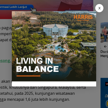
uka
Muda
X
an paguyuban Tionghoa, termasuk Yayasan Hakka,
emperkuat sinergi. Kami juga mengusulkan agar
apat dikemas dalam satu agenda besar yang
an
Demo di Jakarta,
ASPPI Inisiasi Paket
ASPP
n
ASPEK Desak Satgas
Wisata dan Budaya
Dor
PKH Tinjau Kerusakan
dari Batam ke Lingga
Menj
 Kosong, Amsakar Segera Umumkan Mutasi
Hutan di Kabupaten
Wisa
an
Lingga Akibat Kebun
Kepu
cara
Sawit
kan menjadi daya tarik yang lebih kuat bagi
k, khususnya dari Singapura, Malaysia, serta
iketahui, pada 2025, kunjungan wisatawan
a mencapai 1,6 juta lebih kunjungan.