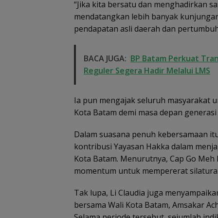
“Jika kita bersatu dan menghadirkan s
mendatangkan lebih banyak kunjungan
pendapatan asli daerah dan pertumbuh
BACA JUGA:
BP Batam Perkuat Tran
Reguler Segera Hadir Melalui LMS
Ia pun mengajak seluruh masyarakat
Kota Batam demi masa depan generasi
Dalam suasana penuh kebersamaan itu,
kontribusi Yayasan Hakka dalam menja
Kota Batam. Menurutnya, Cap Go Meh b
momentum untuk mempererat silatura
Tak lupa, Li Claudia juga menyampaikan
bersama Wali Kota Batam, Amsakar Ac
Selama periode tersebut, sejumlah ind