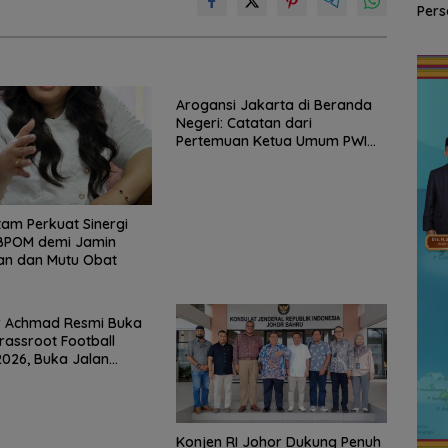
nud
Nonaktif, Dugaan
Jaya Ditemukan
Pers
stansi
Korupsi APBDes
Selamat di Perairan
Polr
an
Rugikan Negara
Malaysia
Ke-81
Rp533 Juta
Arogansi Jakarta di Beranda
Negeri: Catatan dari
Pertemuan Ketua Umum PWI
dan KJK di Batam
am Perkuat Sinergi
BPOM demi Jamin
n dan Mutu Obat
 Achmad Resmi Buka
assroot Football
 2026, Buka Jalan
Muda Batam ke Level
onal
Konjen RI Johor Dukung Penuh