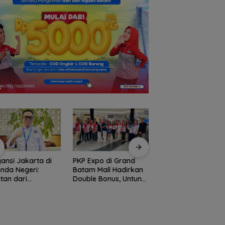
ansi Jakarta di
PKP Expo di Grand
Amsakar Achmad
nda Negeri:
Batam Mall Hadirkan
Resmi Buka Batam
tan dari
Double Bonus, Untung
Grassroot Football
temuan Ketua
Berkali-kali
Festival 2026, Buka
m PWI dan KJK di
Jalan Talenta Mud
am
Batam ke Level
Internasional