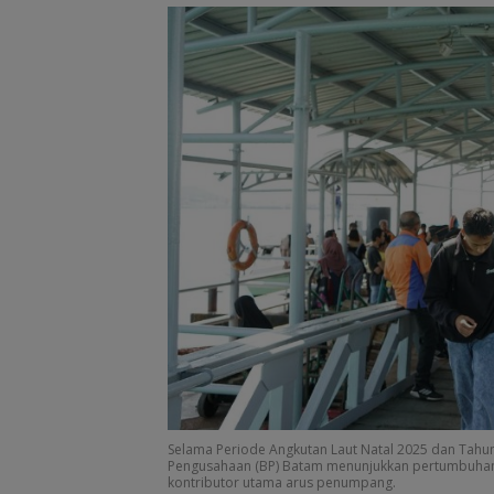
PKP Expo di Gr
Batam Mall Had
Double Bonus, 
Berkali-kali
Selama Periode Angkutan Laut Natal 2025 dan Tahu
Pengusahaan (BP) Batam menunjukkan pertumbuhan y
kontributor utama arus penumpang.