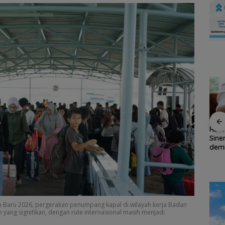
and
Amsakar Achmad
RSB
irkan
Resmi Buka Batam
Sine
Persiapan HUT ke-81
Untung
Grassroot Football
dem
RI di Natuna Sudah 80
Festival 2026, Buka
Kea
Persen, Libatkan TNI-
Jalan Talenta Muda
Oba
Polri hingga Tim Medis
Batam ke Level
Internasional
n Baru 2026, pergerakan penumpang kapal di wilayah kerja Badan
ang signifikan, dengan rute internasional masih menjadi