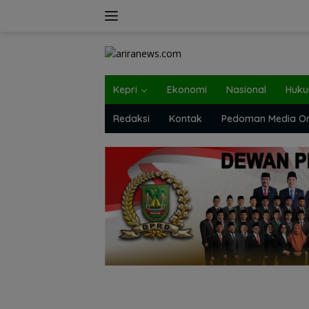
Langsung
ke
konten
Kepri
Ekonomi
Nasional
Huk
Redaksi
Kontak
Pedoman Media On