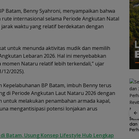
BP Batam, Benny Syahroni, menyampaikan bahwa
ute internasional selama Periode Angkutan Natal
jarak waktu yang relatif berdekatan dengan
at untuk menunda aktivitas mudik dan memilih
Angkutan Lebaran 2026. Hal ini menyebabkan
men Nataru relatif lebih terkendali,” ujar
/12/2025).
an Kepelabuhanan BP Batam, imbuh Benny terus
g di Periode Angkutan Laut Nataru 2026 dengan
an untuk melakukan penambahan armada kapal,
una mengantisipasi potensi lonjakan arus
Tahan
Sekolah Rakyat
Persiapan HUT ke-81
Seko
Natuna Kian Diminati,
RI di Natuna Sudah 80
dan 
an
93 Siswa Baru Ikuti
Persen, Libatkan TNI-
Perh
r di Batam, Usung Konsep Lifestyle Hub Lengkap
MPLS Perdana Tahun
Polri hingga Tim Medis
Revi