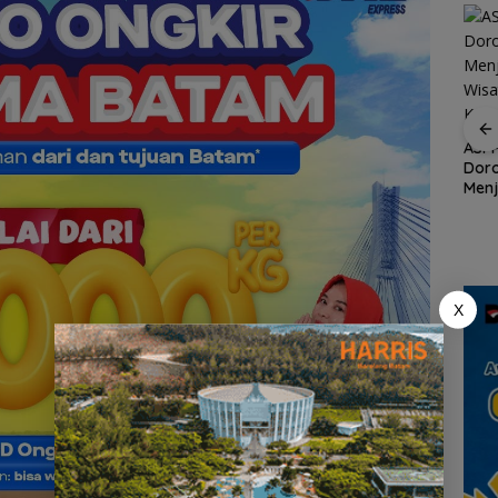
ASPPI Inisiasi Paket
Wisata dan Budaya
dari Batam ke Lingga
ASPP
Dor
Demo di Jakarta,
Menj
ASPEK Desak Satgas
an
Wisa
PKH Tinjau Kerusakan
n
Kepu
Hutan di Kabupaten
Lingga Akibat Kebun
Sawit
an
cara
X