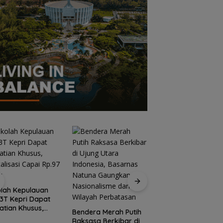
Semangat
Kebangsaan di
lah Kepulauan
Perbatasan, Lanud
3T Kepri Dapat
RSA Bersama Insta
atian Khusus,
Bendera Merah Putih
Natuna Meriahkan
talisasi Capai
Raksasa Berkibar di
Persiapan HUT Ke-