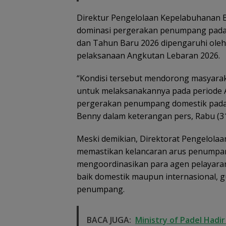
Direktur Pengelolaan Kepelabuhanan 
dominasi pergerakan penumpang pada r
dan Tahun Baru 2026 dipengaruhi oleh 
pelaksanaan Angkutan Lebaran 2026.
“Kondisi tersebut mendorong masyarak
untuk melaksanakannya pada periode 
pergerakan penumpang domestik pada mo
Benny dalam keterangan pers, Rabu (31
Meski demikian, Direktorat Pengelola
memastikan kelancaran arus penumpan
mengoordinasikan para agen pelayar
baik domestik maupun internasional, g
penumpang.
Kejari Natuna 
Kades Selaut
Nonaktif, Duga
BACA JUGA:
Ministry of Padel Hadi
Korupsi APBDes