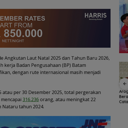
de Angkutan Laut Natal 2025 dan Tahun Baru 2026,
ah kerja Badan Pengusahaan (BP) Batam
kan, dengan rute internasional masih menjadi
Ratusan Wisatawan
RSBP Batam Perkuat
Arog
5 atau per 30 Desember 2025, total pergerakan
amily
Malaysia Bakal
Sinergi dengan BPOM
Bera
t mencapai
316.236
orang, atau meningkat 22
n
Jelajahi Batam dalam
demi Jamin
Cata
 Nataru tahun 2024.
ccer
Family Rally Wisata
Keamanan dan Mutu
Per
6
Season 3
Obat
Umu
Bat