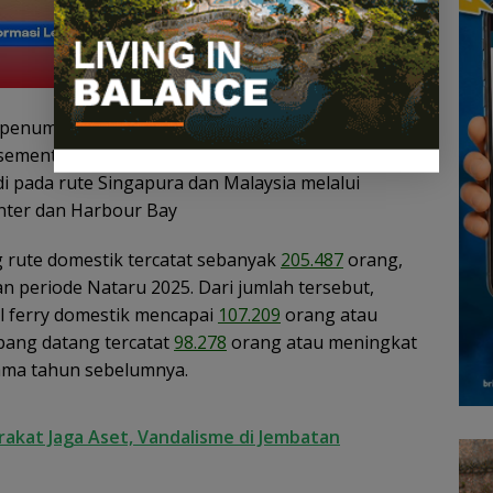
a penumpang berangkat melalui terminal ferry
, sementara penumpang datang meningkat 15
di pada rute Singapura dan Malaysia melalui
enter dan Harbour Bay
 rute domestik tercatat sebanyak
205.487
orang,
n periode Nataru 2025. Dari jumlah tersebut,
l ferry domestik mencapai
107.209
orang atau
ang datang tercatat
98.278
orang atau meningkat
ama tahun sebelumnya.
akat Jaga Aset, Vandalisme di Jembatan