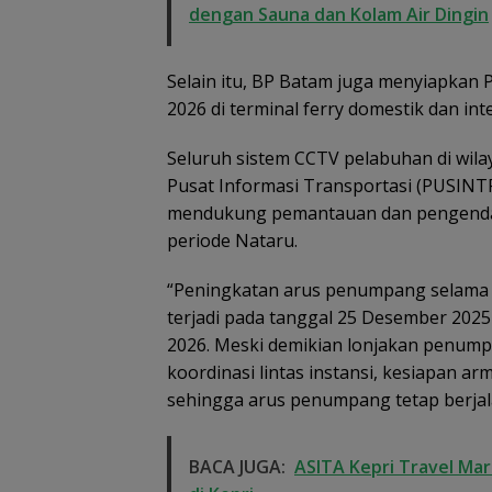
Rugikan Negar
dengan Sauna dan Kolam Air Dingin
Rp533 Juta
Selain itu, BP Batam juga menyiapkan
2026 di terminal ferry domestik dan int
Seluruh sistem CCTV pelabuhan di wila
Pusat Informasi Transportasi (PUSIN
mendukung pemantauan dan pengendal
periode Nataru.
“Peningkatan arus penumpang selama 
terjadi pada tanggal 25 Desember 2025 
2026. Meski demikian lonjakan penumpa
koordinasi lintas instansi, kesiapan arm
sehingga arus penumpang tetap berjal
BACA JUGA:
ASITA Kepri Travel Mar