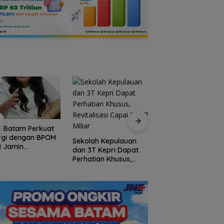
P Batam Perkuat
Arogansi Jakarta d
rgi dengan BPOM
Beranda Negeri:
Sekolah Kepulauan
i Jamin
Catatan dari
dan 3T Kepri Dapat
manan dan Mutu
Pertemuan Ketua
Perhatian Khusus,
t
Umum PWI dan KJK
Revitalisasi Capai
Batam
Rp.97 Miliar