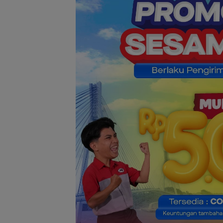
Dugaan Penipu
Rekrutmen Calo
Anggota Polri di
Lingga, Uang
Dikembalikan d
Diselesaikan Se
Kekeluargaan