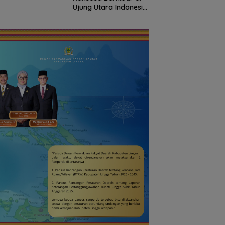
7 Miliar
Ujung Utara Indonesia,
RI
Basarnas Natuna
Gaungkan
Nasionalisme dari
Wilayah Perbatasan