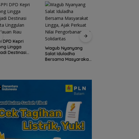
Peringati HPN 2026
Komunitas Jurnalis
I DPD Kepri
Kepri Gelar Syukur
ong Lingga
Wagub Nyanyang
hingga Ziarah Ma
adi Destinasi
Salat Iduladha
Tokoh Pers
ta Unggulan
Bersama Masyarakat
lauan Riau
Lingga, Ajak Perkuat
Nilai Pengorbanan
dan Solidaritas