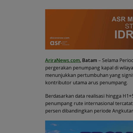
AriraNews.com
, Batam
– Selama Perio
pergerakan penumpang kapal di wilay
menunjukkan pertumbuhan yang signifi
kontributor utama arus penumpang.
Konjen RI Johor
Berdasarkan data realisasi hingga H1+
Dukung Penuh F
penumpang rute internasional tercata
Rally Wisata da
persen dibandingkan periode Angkutan
International So
Batam Cup 202